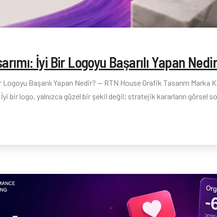
arımı: İyi Bir Logoyu Başarılı Yapan Nedi
ir Logoyu Başarılı Yapan Nedir? — RTN House Grafik Tasarım Marka Kim
i bir logo, yalnızca güzel bir şekil değil; stratejik kararların görsel 