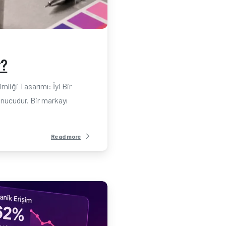
0
-
r?
liği Tasarımı: İyi Bir
sonucudur. Bir markayı
Read more