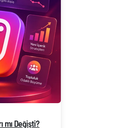
-
ı mı Değişti?